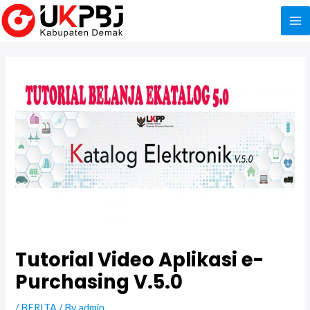
Skip
to
Ma
content
Me
Tutorial Video Aplikasi e-
Purchasing V.5.0
/
BERITA
/ By
admin