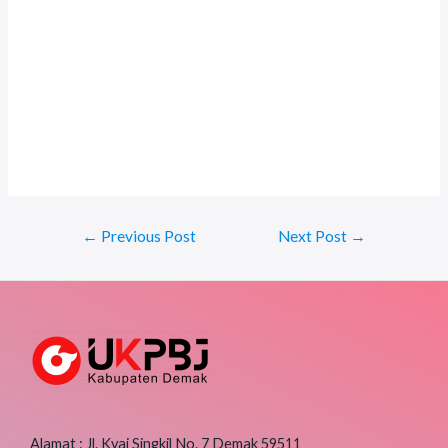
Post
←
Previous Post
Next Post
→
navigation
Alamat : Jl. Kyai Singkil No. 7 Demak 59511