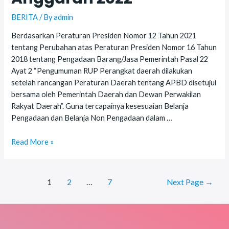
BERITA
/ By
admin
Berdasarkan Peraturan Presiden Nomor 12 Tahun 2021
tentang Perubahan atas Peraturan Presiden Nomor 16 Tahun
2018 tentang Pengadaan Barang/Jasa Pemerintah Pasal 22
Ayat 2 “Pengumuman RUP Perangkat daerah dilakukan
setelah rancangan Peraturan Daerah tentang APBD disetujui
bersama oleh Pemerintah Daerah dan Dewan Perwakilan
Rakyat Daerah”. Guna tercapainya kesesuaian Belanja
Pengadaan dan Belanja Non Pengadaan dalam …
Desk
Read More »
Rekonsiliasi
Data
kesesuaian
Posts
1
2
…
7
Next Page
→
antara
navigation
SIRUP
dengan
DPA