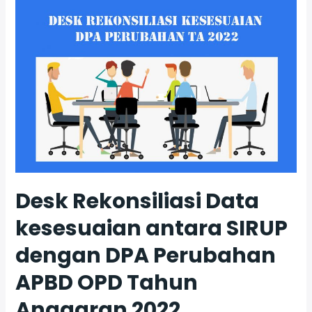
SOSIALISASI
SERTA
IMPLEMENTASI
BELANJA
MELALUI
E-
KATALOG
LOKAL
DI
LINGKUNGAN
PEMERINTAHAN
KABUPATEN
Desk Rekonsiliasi Data
DEMAK
kesesuaian antara SIRUP
dengan DPA Perubahan
APBD OPD Tahun
Anggaran 2022