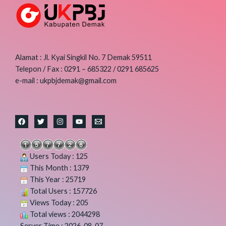
Perubahan
APBD
OPD
Tahun
Anggaran
Alamat : Jl. Kyai Singkil No. 7 Demak 59511
2022
Telepon / Fax : 0291 – 685322 / 0291 685625
e-mail : ukpbjdemak@gmail.com
Users Today : 125
This Month : 1379
This Year : 25719
Total Users : 157726
Views Today : 205
Total views : 2044298
Server Time : 2026-08-07