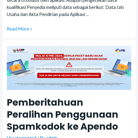
secara otomatis oleh aplikasi. Adapun pengecekan data
kualifikasi Penyedia meliputi data sebagai berikut: Data Izin
Usaha dan Akta Pendirian pada Aplikasi …
Pemberitahuan
Read More »
Pengecekan
Kesesuaian
Kualifikasi
Penyedia
Katalog
Elektronik
Pemberitahuan
Peralihan Penggunaan
Spamkodok ke Apendo
Uncategorized
/ By
admin