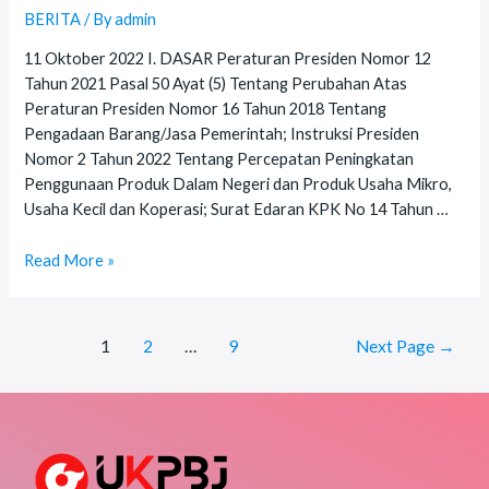
BERITA
/ By
admin
11 Oktober 2022 I. DASAR Peraturan Presiden Nomor 12
Tahun 2021 Pasal 50 Ayat (5) Tentang Perubahan Atas
Peraturan Presiden Nomor 16 Tahun 2018 Tentang
Pengadaan Barang/Jasa Pemerintah; Instruksi Presiden
Nomor 2 Tahun 2022 Tentang Percepatan Peningkatan
Penggunaan Produk Dalam Negeri dan Produk Usaha Mikro,
Usaha Kecil dan Koperasi; Surat Edaran KPK No 14 Tahun …
LAPORAN
Read More »
KEGIATAN
HASIL
SOSIALISASI
Posts
1
2
…
9
Next Page
→
SERTA
navigation
IMPLEMENTASI
BELANJA
MELALUI
E-
KATALOG