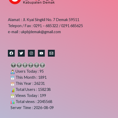
LOKAL
DI
LINGKUNGAN
Alamat : Jl. Kyai Singkil No. 7 Demak 59511
PEMERINTAHAN
Telepon / Fax : 0291 – 685322 / 0291 685625
KABUPATEN
e-mail : ukpbjdemak@gmail.com
DEMAK
Users Today : 95
This Month : 1891
This Year : 26231
Total Users : 158238
Views Today : 199
Total views : 2045568
Server Time : 2026-08-09