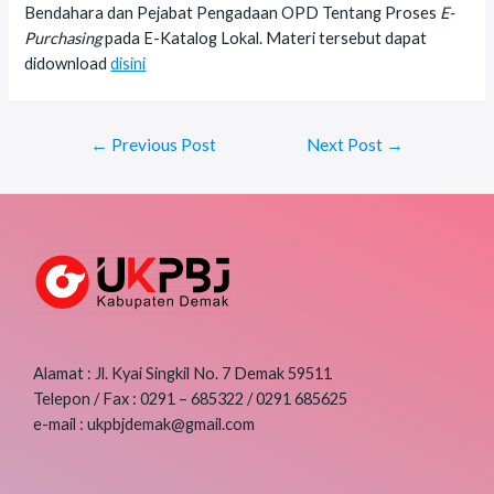
Bendahara dan Pejabat Pengadaan OPD Tentang Proses
E-
Purchasing
pada E-Katalog Lokal. Materi tersebut dapat
didownload
disini
Post
←
Previous Post
Next Post
→
navigation
Alamat : Jl. Kyai Singkil No. 7 Demak 59511
Telepon / Fax : 0291 – 685322 / 0291 685625
e-mail : ukpbjdemak@gmail.com