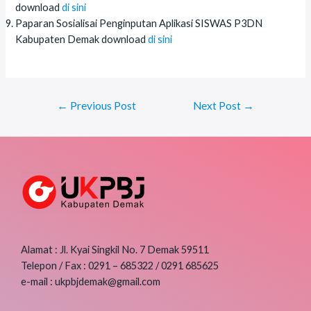
download
di sini
Paparan Sosialisai Penginputan Aplikasi SISWAS P3DN
Kabupaten Demak download
di sini
Post
←
Previous Post
Next Post
→
navigation
Alamat : Jl. Kyai Singkil No. 7 Demak 59511
Telepon / Fax : 0291 – 685322 / 0291 685625
e-mail : ukpbjdemak@gmail.com